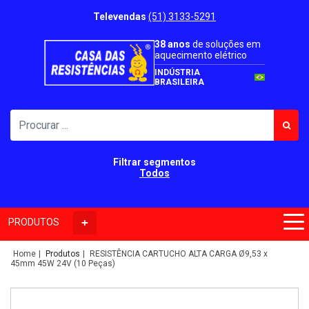
Televendas
(51) 3133-5291
38 anos
de soluções em
aquecimento elétrico
INDÚSTRIA
BRASILEIRA
Filtrar segmentos
Todos
PRODUTOS
Home
Produtos
RESISTÊNCIA CARTUCHO ALTA CARGA Ø9,53 x
45mm 45W 24V (10 Peças)