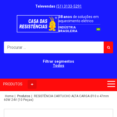
Televendas
(51) 3133-5291
38 anos
de soluções em
aquecimento elétrico
INDÚSTRIA
BRASILEIRA
Filtrar segmentos
Todos
PRODUTOS
Home
Produtos
RESISTÊNCIA CARTUCHO ALTA CARGA Ø10 x 47mm
60W 24V (10 Peças)