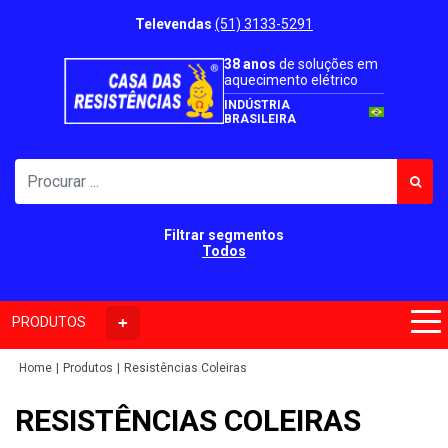
Televendas
(51) 3133-5291
38 anos
de soluções em
aquecimento elétrico
INDÚSTRIA
BRASILEIRA
Filtrar segmentos
Todos
PRODUTOS
Home
Produtos
Resistências Coleiras
RESISTÊNCIAS COLEIRAS