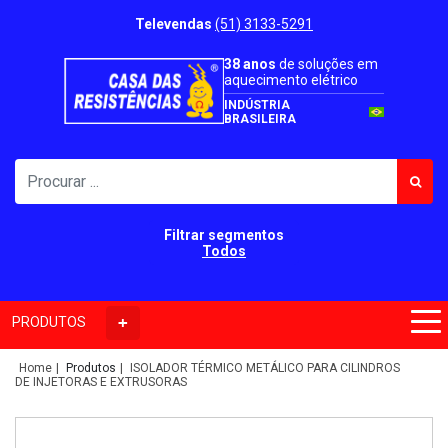
Televendas
(51) 3133-5291
38 anos
de soluções em
aquecimento elétrico
INDÚSTRIA
BRASILEIRA
Filtrar segmentos
Todos
PRODUTOS
Home
Produtos
ISOLADOR TÉRMICO METÁLICO PARA CILINDROS
DE INJETORAS E EXTRUSORAS