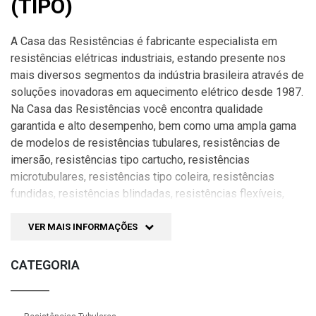
(TIPO)
A Casa das Resistências é fabricante especialista em
resistências elétricas industriais, estando presente nos
mais diversos segmentos da indústria brasileira através de
soluções inovadoras em aquecimento elétrico desde 1987.
Na Casa das Resistências você encontra qualidade
garantida e alto desempenho, bem como uma ampla gama
de modelos de resistências tubulares, resistências de
imersão, resistências tipo cartucho, resistências
microtubulares, resistências tipo coleira, resistências
fundidas, resistências blindadas, resistências flexíveis,
resistências infravermelhas e muito mais.
VER MAIS INFORMAÇÕES
A Casa das Resistências disponibiliza garantia de
durabilidade em toda linha de resistências elétricas e
CATEGORIA
mantém uma equipe de suporte técnico especialista para
suprir dúvidas relacionadas a sistemas de aquecimento
elétrico ou desenvolvimento de resistências elétricas de