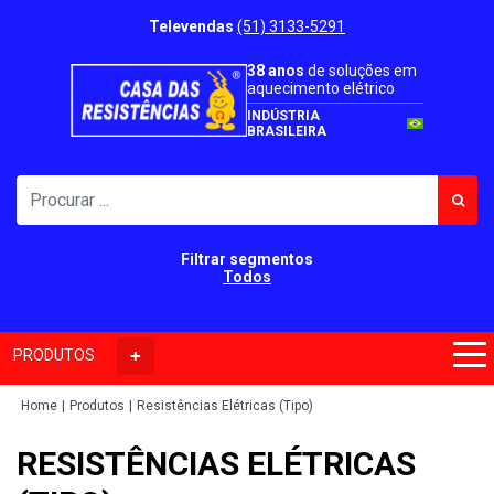
Televendas
(51) 3133-5291
38 anos
de soluções em
aquecimento elétrico
INDÚSTRIA
BRASILEIRA
Filtrar segmentos
Todos
PRODUTOS
Home
Produtos
Resistências Elétricas (Tipo)
RESISTÊNCIAS ELÉTRICAS