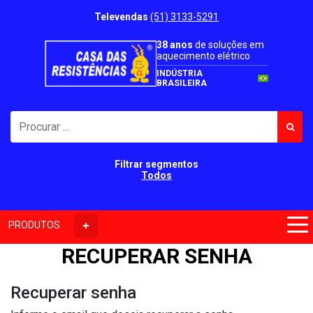
Televendas
(51) 3133-5291
38 anos
de soluções em
aquecimento elétrico
INDÚSTRIA
BRASILEIRA
Filtrar segmentos
Todos
PRODUTOS
RECUPERAR SENHA
Recuperar senha