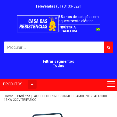
Televendas
(51) 3133-5291
38 anos
de soluções em
aquecimento elétrico
INDÚSTRIA
BRASILEIRA
Filtrar segmentos
Todos
PRODUTOS
Home
Produtos
AQUECEDOR INDUSTRIAL DE AMBIENTES AT15000
15KW 220V TRIFÁSICO