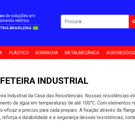
nos
de soluções em
imento elétrico
TRIA BRASILEIRA
A
PLÁSTICO
BORRACHA
METALMECÂNICA
AGRONEGÓCI
FETEIRA INDUSTRIAL
ra Industrial da Casa das Resistências. Nossas resistências el
ento de água em temperaturas de até 100°C. Com elementos res
 eficaz e preciso para cada preparo. A fixação através de flange
eforça a durabilidade e a segurança dessas resistências, contr