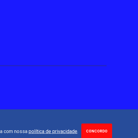
rda com nossa
política de privacidade
.
CONCORDO