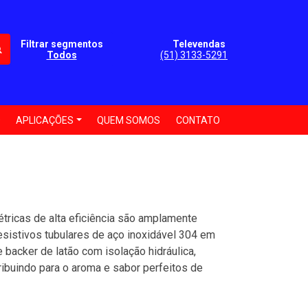
Filtrar segmentos
Televendas
Todos
(51) 3133-5291
O
APLICAÇÕES
QUEM SOMOS
CONTATO
étricas de alta eficiência são amplamente
istivos tubulares de aço inoxidável 304 em
 backer de latão com isolação hidráulica,
ibuindo para o aroma e sabor perfeitos de