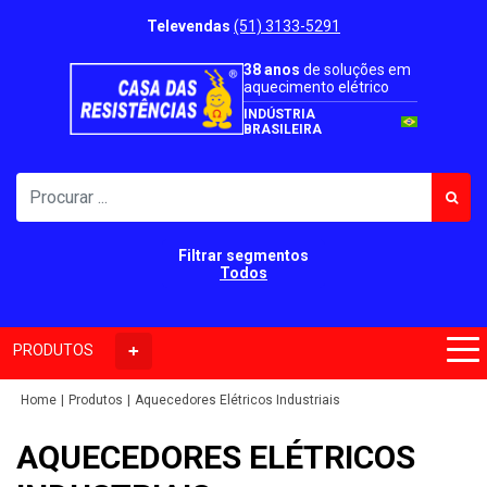
Televendas
(51) 3133-5291
38 anos
de soluções em
aquecimento elétrico
INDÚSTRIA
BRASILEIRA
Filtrar segmentos
Todos
PRODUTOS
Home
Produtos
Aquecedores Elétricos Industriais
AQUECEDORES ELÉTRICOS